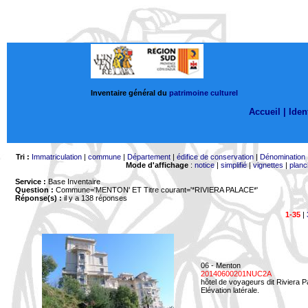
Inventaire général du
patrimoine culturel
Accueil |
Ident
Tri :
Immatriculation
|
commune
|
Département
|
édifice de conservation
|
Dénomination
Mode d'affichage
:
notice
|
simplifié
|
vignettes
|
planc
Service :
Base Inventaire
Question :
Commune='MENTON'
ET Titre courant='*RIVIERA PALACE*'
Réponse(s) :
il y a 138 réponses
1-35
|
06 - Menton
20140600201NUC2A
hôtel de voyageurs dit Riviera 
Elévation latérale.