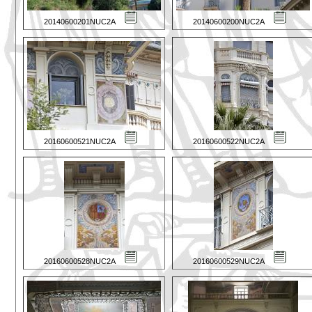
20140600201NUC2A
20140600200NUC2A
20160600521NUC2A
20160600522NUC2A
20160600528NUC2A
20160600529NUC2A