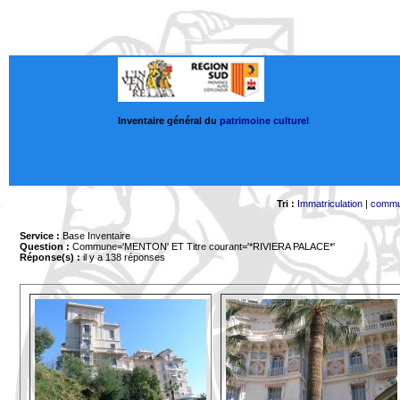
Inventaire général du
patrimoine culturel
Tri :
Immatriculation
|
comm
Service :
Base Inventaire
Question :
Commune='MENTON'
ET Titre courant='*RIVIERA PALACE*'
Réponse(s) :
il y a 138 réponses