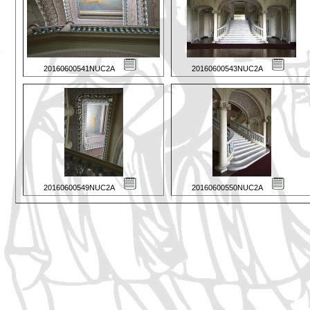
20160600541NUC2A
20160600543NUC2A
20160600549NUC2A
20160600550NUC2A