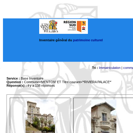
Inventaire général du
patrimoine culturel
Tri :
Immatriculation
|
comm
Service :
Base Inventaire
Question :
Commune='MENTON'
ET Titre courant='*RIVIERA PALACE*'
Réponse(s) :
il y a 138 réponses