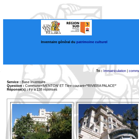
Inventaire général du
patrimoine culturel
Tri :
Immatriculation
|
comm
Service :
Base Inventaire
Question :
Commune='MENTON'
ET Titre courant='*RIVIERA PALACE*'
Réponse(s) :
il y a 138 réponses