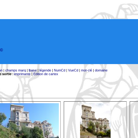
©
on
|
champs marq
|
lbase
|
légende
|
NumCd
|
VueCd
|
mot-clé
|
domaine
 sortie
:
imprimante
|
Edition de cartex