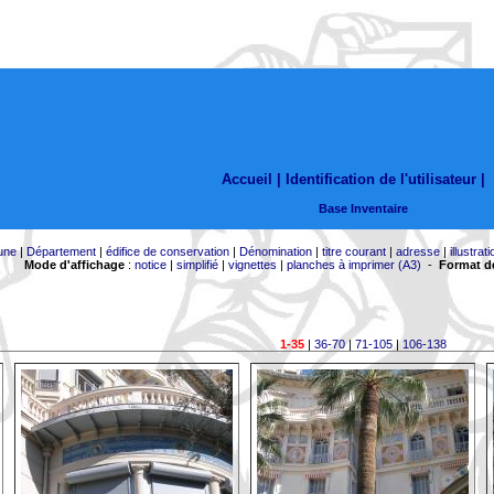
Accueil |
Identification de l'utilisateur
|
Base Inventaire
une
|
Département
|
édifice de conservation
|
Dénomination
|
titre courant
|
adresse
|
illustrati
Mode d'affichage
:
notice
|
simplifié
|
vignettes
|
planches à imprimer (A3)
-
Format de
1-35
|
36-70
|
71-105
|
106-138