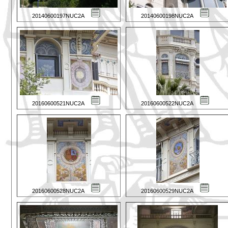
20140600197NUC2A
20140600198NUC2A
20160600521NUC2A
20160600522NUC2A
20160600528NUC2A
20160600529NUC2A