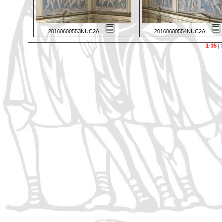
20160600553NUC2A
20160600554NUC2A
1-35
|