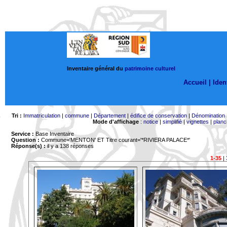
Inventaire général du
patrimoine culturel
Accueil |
Ident
Tri :
Immatriculation
|
commune
|
Département
|
édifice de conservation
|
Dénomination
Mode d'affichage
:
notice
|
simplifié
|
vignettes
|
planc
Service :
Base Inventaire
Question :
Commune='MENTON'
ET Titre courant='*RIVIERA PALACE*'
Réponse(s) :
il y a 138 réponses
1-35
|