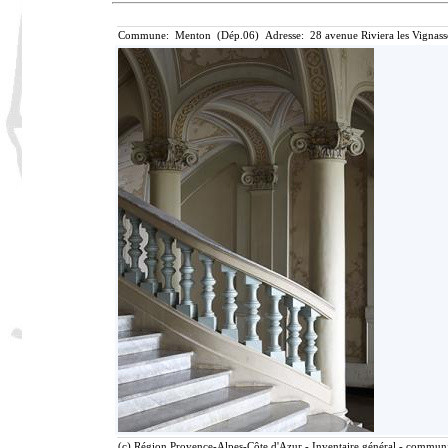
Commune: Menton (Dép.06) Adresse: 28 avenue Riviera les Vignass
(c) Région Provence-Alpes-Côte d'Azur - Inventaire général - communic