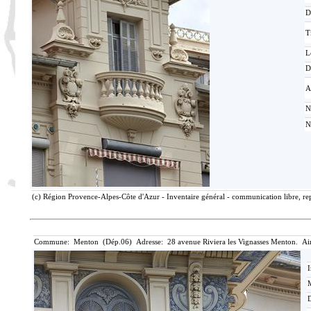
D
T
L
D
A
N
N
(c) Région Provence-Alpes-Côte d'Azur - Inventaire général - communication libre, rep
Commune: Menton (Dép.06) Adresse: 28 avenue Riviera les Vignasses Menton. Ai
I
M