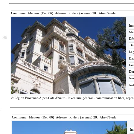
Commune: Menton (Dép.06) Adresse: Riviera (avenue) 28. Aire d'étude:
Imm
Mér
Dén
Tit
Lé
Dat
Lie
Do
Nu
Not
© Région Provence-Alpes-Côte d'Azur - Inventaire général - communication libre, reprodu
Commune: Menton (Dép.06) Adresse: Riviera (avenue) 28. Aire d'étude:
Im