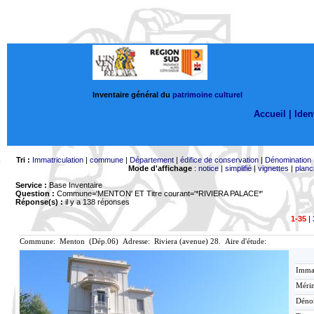
Inventaire général du
patrimoine culturel
Accueil |
Ident
Tri :
Immatriculation
|
commune
|
Département
|
édifice de conservation
|
Dénomination
Mode d'affichage
:
notice
|
simplifié
|
vignettes
|
planc
Service :
Base Inventaire
Question :
Commune='MENTON'
ET Titre courant='*RIVIERA PALACE*'
Réponse(s) :
il y a 138 réponses
1-35
|
Commune: Menton (Dép.06) Adresse: Riviera (avenue) 28. Aire d'étude:
Immat
Mérim
Déno