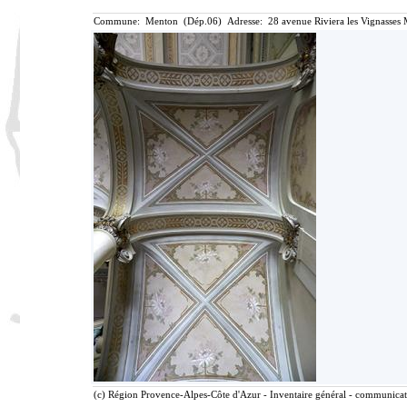
Commune: Menton (Dép.06) Adresse: 28 avenue Riviera les Vignasses 
(c) Région Provence-Alpes-Côte d'Azur - Inventaire général - communicatio