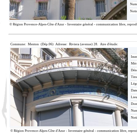
Num
Noti
© Région Provence-Alpes-Côte d'Azur - Inventaire général - communication libre, reproduc
Commune: Menton (Dép.06) Adresse: Riviera (avenue) 28. Aire d'étude:
Imma
Méri
Dén
Titr
Lég
Date
Lieu
Dom
Nu
Not
© Région Provence-Alpes-Côte d'Azur - Inventaire général - communication libre, reprodu