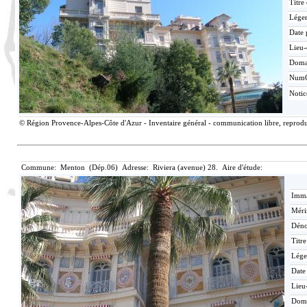
Titre
Lége
Date 
Lieu-
Doma
Num
Noti
© Région Provence-Alpes-Côte d'Azur - Inventaire général - communication libre, reproduc
Commune: Menton (Dép.06) Adresse: Riviera (avenue) 28. Aire d'étude:
Imma
Méri
Déno
Titr
Lége
Date
Lieu
Dom