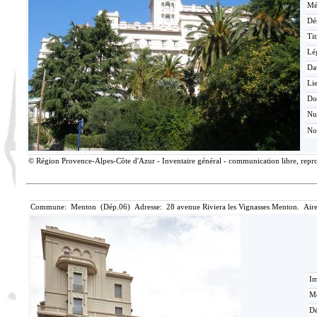
Mé
Dé
Tit
Lé
Da
Lie
Do
N
No
© Région Provence-Alpes-Côte d'Azur - Inventaire général - communication libre, reprod
Commune: Menton (Dép.06) Adresse: 28 avenue Riviera les Vignasses Menton. Aire
Im
Mé
Dé