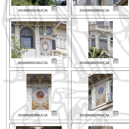
20140600201NUC2A
20140600200NUC2A
20160600521NUC2A
20160600522NUC2A
20160600528NUC2A
20160600529NUC2A