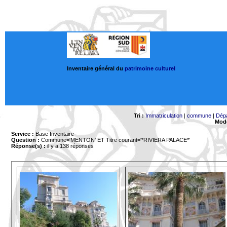
Inventaire général du
patrimoine culturel
Tri :
Immatriculation
|
commune
|
Dép
Mode
Service :
Base Inventaire
Question :
Commune='MENTON'
ET Titre courant='*RIVIERA PALACE*'
Réponse(s) :
il y a 138 réponses