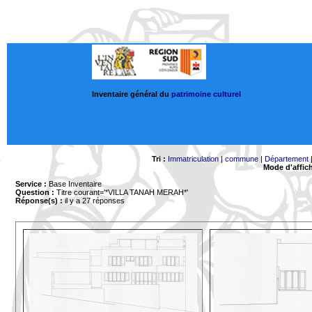
Inventaire général du
patrimoine culturel
Tri :
Immatriculation
|
commune
|
Département
Mode d'affic
Service :
Base Inventaire
Question :
Titre courant='*VILLA TANAH MERAH*'
Réponse(s) :
il y a 27 réponses