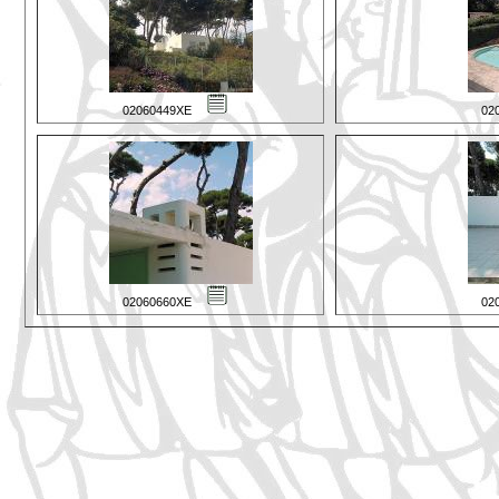
02060449XE
02
02060660XE
02