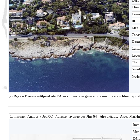
Déno
Titre
Lége
Ill
Lieu-
Cadas
Doma
Carte
Lege
Obs
Num
Noti
(c) Région Provence-Alpes-Côte d'Azur - Inventaire général - communication libre, reprod
Commune: Antibes (Dép.06) Adresse: avenue des Pins 64. Aire d'étude: Alpes-Mariti
Imma
Méri
Déno