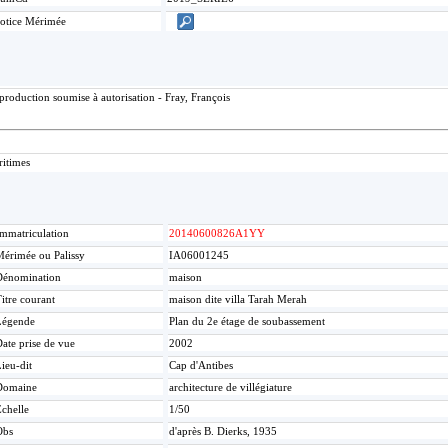
otice Mérimée
roduction soumise à autorisation - Fray, François
itimes
mmatriculation
20140600826A1YY
érimée ou Palissy
IA06001245
Dénomination
maison
itre courant
maison dite villa Tarah Merah
Légende
Plan du 2e étage de soubassement
ate prise de vue
2002
ieu-dit
Cap d'Antibes
Domaine
architecture de villégiature
chelle
1/50
Obs
d'après B. Dierks, 1935