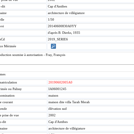
-dit
Cap d'Antibes
aine
architecture de villégiature
lle
1/50
voi
20140600830A0YY
d'après B. Dierks, 1935
mCd
2019_SERIE6
ice Mérimée
duction soumise à autorisation - Fray, François
imes
atriculation
20190602005A0
imée ou Palissy
IA06001245
omination
maison
re courant
maison dite villa Tarah Merah
gende
élévation sud
e prise de vue
2002
u-dit
Cap d'Antibes
maine
architecture de villégiature