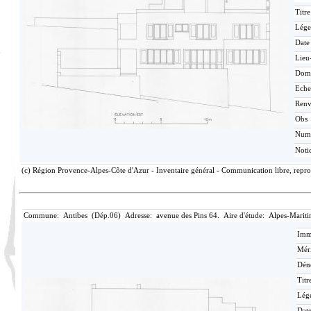
Titr
Lége
Date
Lieu
Dom
Eche
Renv
Obs
Num
Noti
(c) Région Provence-Alpes-Côte d'Azur - Inventaire général - Communication libre, reprod
Commune: Antibes (Dép.06) Adresse: avenue des Pins 64. Aire d'étude: Alpes-Mariti
Imma
Méri
Dén
Titr
Lég
Date