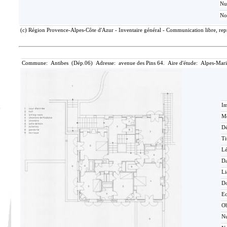
N
No
(c) Région Provence-Alpes-Côte d'Azur - Inventaire général - Communication libre, repr
Commune: Antibes (Dép.06) Adresse: avenue des Pins 64. Aire d'étude: Alpes-Mari
Im
Mé
Dé
Ti
L
Da
Li
D
Ec
O
N