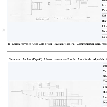
Lieu
Dom
Eche
Ren
Obs
Nu
Not
(c) Région Provence-Alpes-Côte d'Azur - Inventaire général - Communication libre, repro
Commune: Antibes (Dép.06) Adresse: avenue des Pins 64. Aire d'étude: Alpes-Marit
Imm
Mér
Dén
Tit
Lé
Dat
Lie
Do