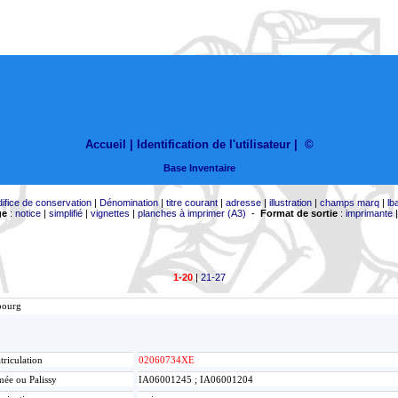
Accueil |
Identification de l'utilisateur
|
©
Base Inventaire
difice de conservation
|
Dénomination
|
titre courant
|
adresse
|
illustration
|
champs marq
|
lb
ge
:
notice
|
simplifié
|
vignettes
|
planches à imprimer (A3)
-
Format de sortie
:
imprimante
1-20
|
21-27
bourg
riculation
02060734XE
ée ou Palissy
IA06001245 ; IA06001204