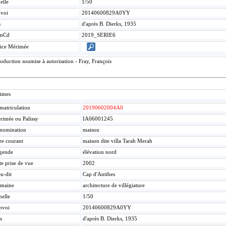
elle
1/50
voi
20140600829A0YY
s
d'après B. Dierks, 1935
mCd
2019_SERIE6
ice Mérimée
duction soumise à autorisation - Fray, François
times
matriculation
20190602004A0
rimée ou Palissy
IA06001245
nomination
maison
re courant
maison dite villa Tarah Merah
gende
élévation nord
te prise de vue
2002
u-dit
Cap d'Antibes
maine
architecture de villégiature
helle
1/50
nvoi
20140600829A0YY
s
d'après B. Dierks, 1935