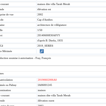
e courant
maison dite villa Tarah Merah
nde
élévation est
 prise de vue
2002
-dit
Cap d'Antibes
aine
architecture de villégiature
lle
1/50
oi
20140600830A0YY
d'après B. Dierks, 1935
Cd
2019_SERIE6
ce Mérimée
uction soumise à autorisation - Fray, François
mes
triculation
20190602006A0
mée ou Palissy
IA06001245
omination
maison
e courant
maison dite villa Tarah Merah
ende
élévation ouest
 prise de vue
2002