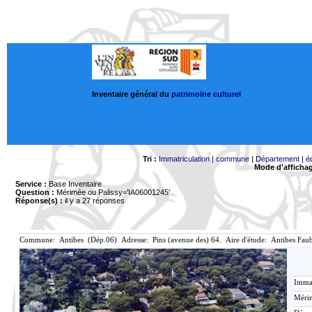
Inventaire général du
patrimoine culturel
Tri :
Immatriculation
|
commune
|
Département
|
é
Mode d'afficha
Service :
Base Inventaire
Question :
Mérimée ou Palissy='IA06001245'
Réponse(s) :
il y a 27 réponses
Commune: Antibes (Dép.06) Adresse: Pins (avenue des) 64. Aire d'étude: Antibes Fau
Immat
Mérim