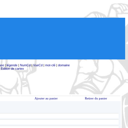
ase
|
légende
|
NumCd
|
VueCd
|
mot-clé
|
domaine
|
Edition de cartex
Ajouter au panier
Retirer du panier