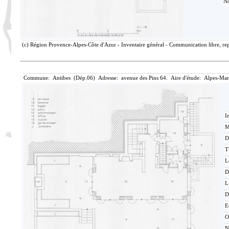
No
(c) Région Provence-Alpes-Côte d'Azur - Inventaire général - Communication libre, rep
Commune: Antibes (Dép.06) Adresse: avenue des Pins 64. Aire d'étude: Alpes-Mar
I
M
D
T
L
D
L
D
E
O
N