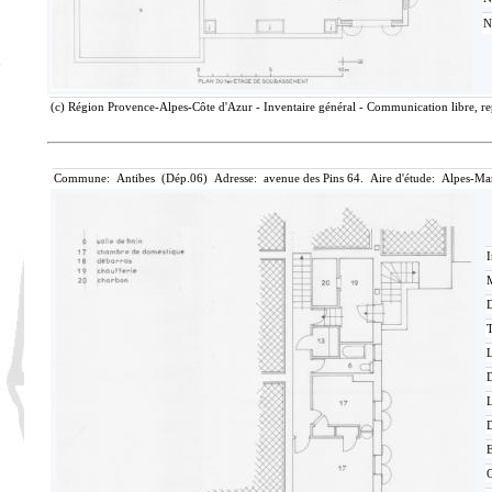
N
(c) Région Provence-Alpes-Côte d'Azur - Inventaire général - Communication libre, rep
Commune: Antibes (Dép.06) Adresse: avenue des Pins 64. Aire d'étude: Alpes-Mar
I
M
T
D
L
E