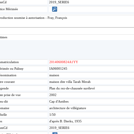
umCd
2019_SERIE6
tice Mérimée
oduction soumise à autorisation - Fray, François
times
matriculation
20140600824A1YY
rimée ou Palissy
IA06001245
nomination
maison
tre courant
maison dite villa Tarah Merah
égende
Plan du rez-de-chaussée surélevé
te prise de vue
2002
eu-dit
Cap d'Antibes
omaine
architecture de villégiature
helle
1/50
bs
d'après B. Dierks, 1935
umCd
2019_SERIE6