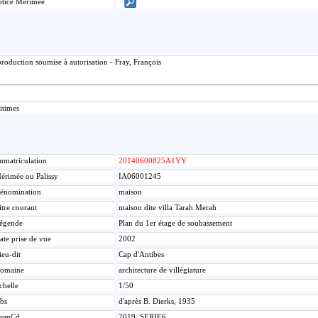
tice Mérimée
roduction soumise à autorisation - Fray, François
itimes
mmatriculation
20140600825A1YY
érimée ou Palissy
IA06001245
énomination
maison
itre courant
maison dite villa Tarah Merah
égende
Plan du 1er étage de soubassement
ate prise de vue
2002
ieu-dit
Cap d'Antibes
omaine
architecture de villégiature
chelle
1/50
bs
d'après B. Dierks, 1935
umCd
2019_SERIE6