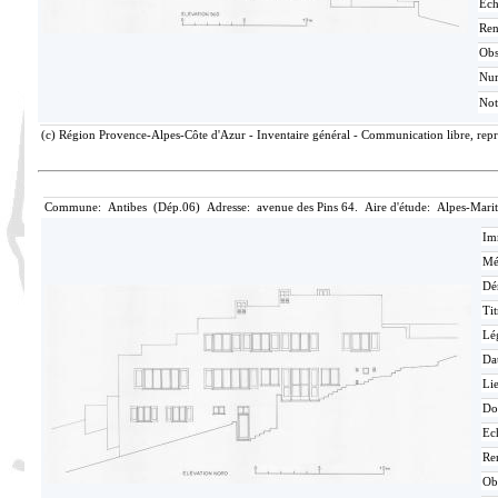
Ech
Ren
Ob
Nu
Not
(c) Région Provence-Alpes-Côte d'Azur - Inventaire général - Communication libre, repro
Commune: Antibes (Dép.06) Adresse: avenue des Pins 64. Aire d'étude: Alpes-Mari
Im
Mé
Dé
Tit
Lé
Da
Lie
Do
Ec
Re
Ob