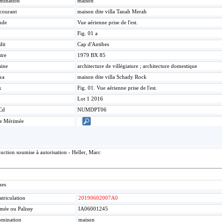
mination
maison
 courant
maison dite villa Tanah Merah
nde
Vue aérienne prise de l'est.
Fig. 01 a
dit
Cap d'Antibes
tre
1979 BX 85
ine
architecture de villégiature ; architecture domestique
xa
maison dite villa Schady Rock
x
Fig. 01. Vue aérienne prise de l'est.
Lot 1 2016
Cd
NUMDPT06
ce Mérimée
uction soumise à autorisation - Heller, Marc
mes
triculation
20190602007A0
mée ou Palissy
IA06001245
mination
maison