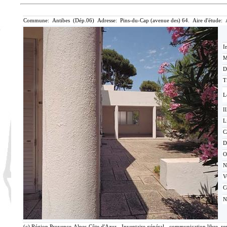
Commune: Antibes (Dép.06) Adresse: Pins-du-Cap (avenue des) 64. Aire d'étude: 
I
M
D
T
L
Il
L
C
D
O
N
V
C
N
(c) Région Provence-Alpes-Côte d'Azur - Inventaire général - communication libre, re