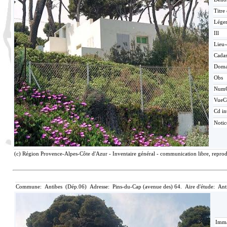
Titre
Lége
Ill
Lieu-
Cadas
Doma
Obs
Num
VueC
Cd in
Noti
(c) Région Provence-Alpes-Côte d'Azur - Inventaire général - communication libre, reprod
Commune: Antibes (Dép.06) Adresse: Pins-du-Cap (avenue des) 64. Aire d'étude: Ant
Imma