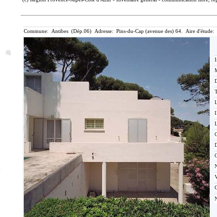
Commune: Antibes (Dép.06) Adresse: Pins-du-Cap (avenue des) 64. Aire d'étude:
I
M
T
I
L
C
C