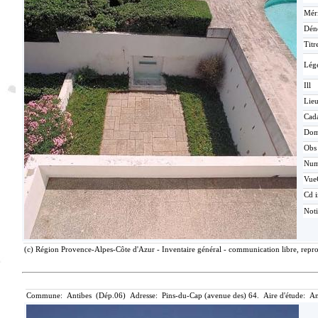
Méri
Dén
Titr
Lég
Ill
Lieu
Cada
Dom
Obs
Nu
Vue
Cd i
Not
(c) Région Provence-Alpes-Côte d'Azur - Inventaire général - communication libre, repro
Commune: Antibes (Dép.06) Adresse: Pins-du-Cap (avenue des) 64. Aire d'étude: An