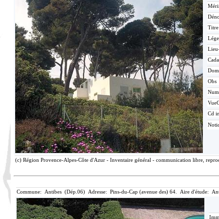
Méri
Déno
Titr
Lége
Lieu
Cada
Dom
Obs
Num
Vue
Cd i
Noti
(c) Région Provence-Alpes-Côte d'Azur - Inventaire général - communication libre, repro
Commune: Antibes (Dép.06) Adresse: Pins-du-Cap (avenue des) 64. Aire d'étude: An
Imma