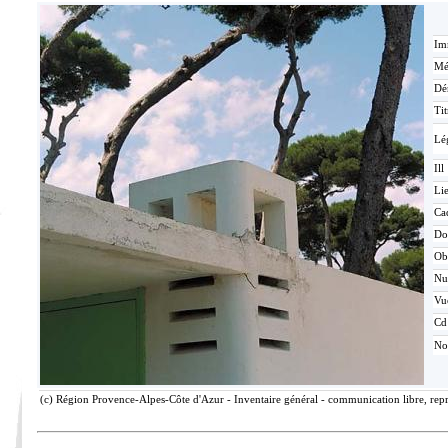
Im
Mé
Dé
Tit
Lé
Ill
Lie
Ca
Do
Ob
N
Vu
Cd
No
(c) Région Provence-Alpes-Côte d'Azur - Inventaire général - communication libre, rep