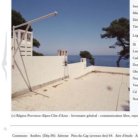
Imm
Mér
Dén
Tit
Lé
Ill
Lie
Cad
Do
Ob
Nu
Vu
Cd 
Not
(c) Région Provence-Alpes-Côte d'Azur - Inventaire général - communication libre, repr
Commune: Antibes (Dép.06) Adresse: Pins-du-Cap (avenue des) 64. Aire d'étude: A