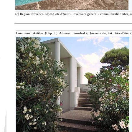
(c) Région Provence-Alpes-Côte d'Azur - Inventaire général - communication libre, r
Commune: Antibes (Dép.06) Adresse: Pins-du-Cap (avenue des) 64. Aire d'étude