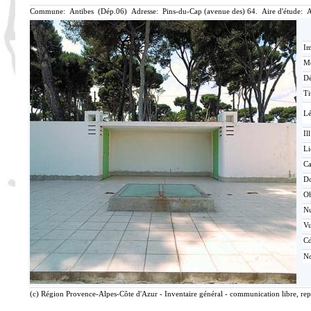
Commune: Antibes (Dép.06) Adresse: Pins-du-Cap (avenue des) 64. Aire d'étude: 
Im
Mé
Dé
Ti
L
Ill
Li
Ca
D
O
N
V
Cd
No
(c) Région Provence-Alpes-Côte d'Azur - Inventaire général - communication libre, rep