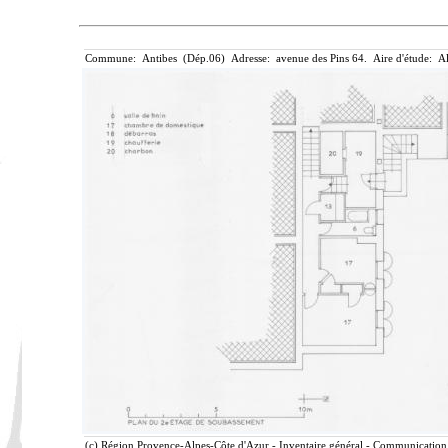
Commune: Antibes (Dép.06) Adresse: avenue des Pins 64. Aire d'étude: Al
(c) Région Provence-Alpes-Côte d'Azur - Inventaire général - Communication l