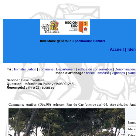
Inventaire général du
patrimoine culturel
Accueil |
Ident
Tri :
Immatriculation
|
commune
|
Département
|
édifice de conservation
|
Dénomination
Mode d'affichage
:
notice
|
simplifié
|
vignettes
|
planc
Service :
Base Inventaire
Question :
Mérimée ou Palissy='IA06001245'
Réponse(s) :
il y a 27 réponses
Commune: Antibes (Dép.06) Adresse: Pins-du-Cap (avenue des) 64. Aire d'étude: Ant
Immat
Mérim
Déno