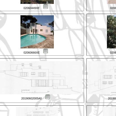
02060449XE
020
02060666XE
020
20190602005A0
2019