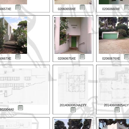
60657XE
02060659XE
02060660XE
60667XE
02060675XE
02060676XE
20140600824A1YY
20140600825A1Y
0602004A0