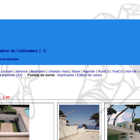
ation de l'utilisateur
|
©
e Inventaire
e courant
|
adresse
|
illustration
|
champs marq
|
lbase
|
légende
|
NumCd
|
VueCd
|
mot-clé
|
à imprimer (A3)
-
Format de sortie
:
imprimante
|
Edition de cartex
1-27