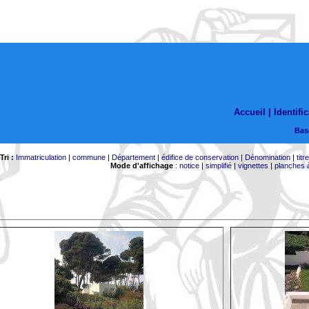
Accueil |
Identific
Bas
Tri :
Immatriculation
|
commune
|
Département
|
édifice de conservation
|
Dénomination
|
titr
Mode d'affichage
:
notice
|
simplifié
|
vignettes
|
planches 