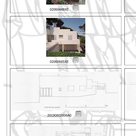
02060448XE
02060665XE
20190602006A0