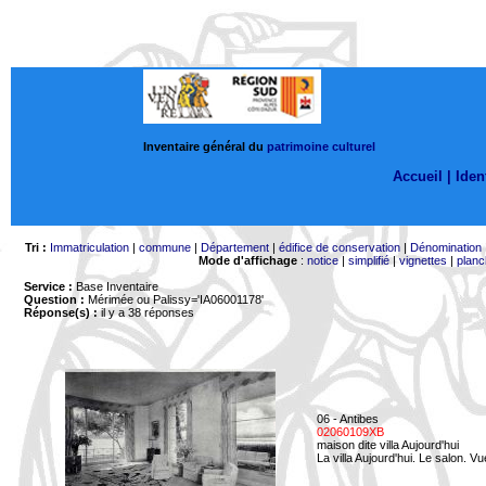
Inventaire général du
patrimoine culturel
Accueil |
Ident
Tri :
Immatriculation
|
commune
|
Département
|
édifice de conservation
|
Dénomination
Mode d'affichage
:
notice
|
simplifié
|
vignettes
|
planc
Service :
Base Inventaire
Question :
Mérimée ou Palissy='IA06001178'
Réponse(s) :
il y a 38 réponses
06 - Antibes
02060109XB
maison dite villa Aujourd'hui
La villa Aujourd'hui. Le salon. Vu