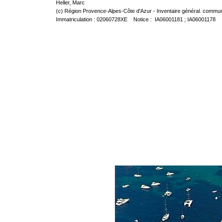
Heller, Marc
(c) Région Provence-Alpes-Côte d'Azur - Inventaire général. communic
Immatriculation : 02060728XE Notice : IA06001181 ; IA06001178