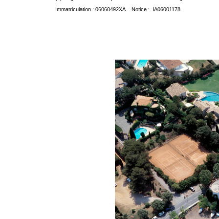
Immatriculation : 06060492XA Notice : IA06001178