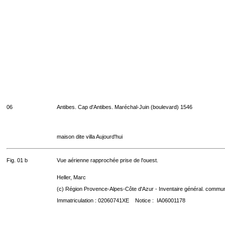
06
Antibes. Cap d'Antibes. Maréchal-Juin (boulevard) 1546
maison dite villa Aujourd'hui
Fig. 01 b
Vue aérienne rapprochée prise de l'ouest.
Heller, Marc
(c) Région Provence-Alpes-Côte d'Azur - Inventaire général. communic
Immatriculation : 02060741XE Notice : IA06001178