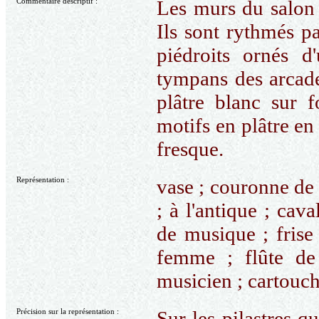
Commentaire descriptif :
Les murs du salon 
Ils sont rythmés p
piédroits ornés d
tympans des arcade
plâtre blanc sur 
motifs en plâtre en 
fresque.
Représentation :
vase ; couronne de 
; à l'antique ; cav
de musique ; frise 
femme ; flûte de
musicien ; cartouc
Précision sur la représentation :
Sur les pilastres q