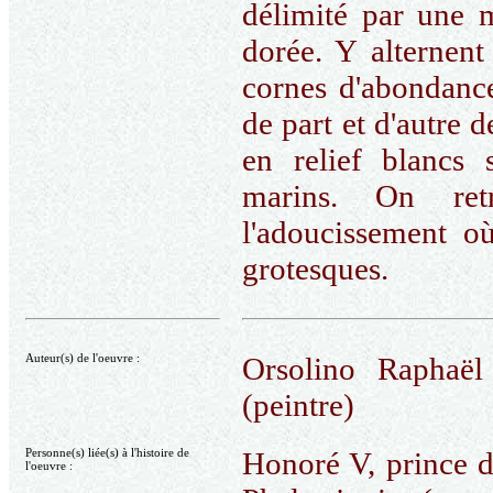
délimité par une m
dorée. Y alternent
cornes d'abondance
de part et d'autre 
en relief blancs 
marins. On ret
l'adoucissement o
grotesques.
Auteur(s) de l'oeuvre :
Orsolino Raphaël
(peintre)
Personne(s) liée(s) à l'histoire de
Honoré V, prince 
l'oeuvre :